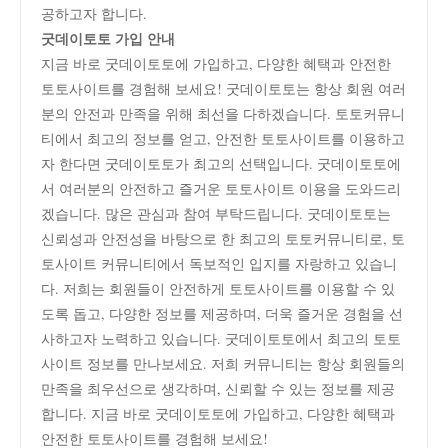
공하고자 합니다.
굿데이토토 가입 안내
지금 바로 굿데이토토에 가입하고, 다양한 혜택과 안전한
토토사이트를 경험해 보세요! 굿데이토토는 항상 회원 여러
분의 안전과 만족을 위해 최선을 다하겠습니다. 토토커뮤니
티에서 최고의 정보를 얻고, 안전한 토토사이트를 이용하고
자 한다면 굿데이토토가 최고의 선택입니다. 굿데이토토에
서 여러분의 안전하고 즐거운 토토사이트 이용을 도와드리
겠습니다. 많은 관심과 참여 부탁드립니다. 굿데이토토는
신뢰성과 안전성을 바탕으로 한 최고의 토토커뮤니티로, 토
토사이트 커뮤니티에서 독보적인 입지를 자랑하고 있습니
다. 저희는 회원들이 안전하게 토토사이트를 이용할 수 있
도록 돕고, 다양한 정보를 제공하며, 더욱 즐거운 경험을 선
사하고자 노력하고 있습니다. 굿데이토토에서 최고의 토토
사이트 정보를 만나보세요. 저희 커뮤니티는 항상 회원들의
만족을 최우선으로 생각하며, 신뢰할 수 있는 정보를 제공
합니다. 지금 바로 굿데이토토에 가입하고, 다양한 혜택과
안전한 토토사이트를 경험해 보세요!