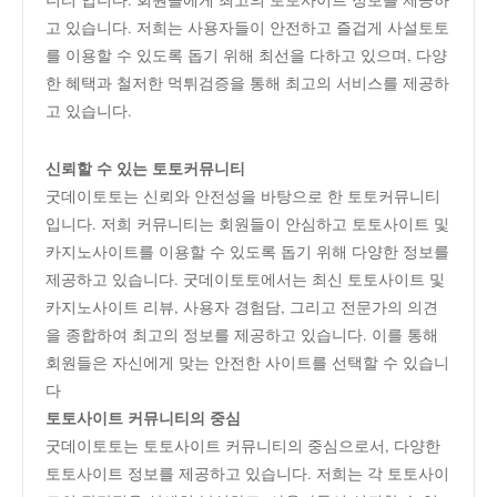
고 있습니다. 저희는 사용자들이 안전하고 즐겁게 사설토토
를 이용할 수 있도록 돕기 위해 최선을 다하고 있으며, 다양
한 혜택과 철저한 먹튀검증을 통해 최고의 서비스를 제공하
고 있습니다.
신뢰할 수 있는 토토커뮤니티
굿데이토토는 신뢰와 안전성을 바탕으로 한 토토커뮤니티
입니다. 저희 커뮤니티는 회원들이 안심하고 토토사이트 및
카지노사이트를 이용할 수 있도록 돕기 위해 다양한 정보를
제공하고 있습니다. 굿데이토토에서는 최신 토토사이트 및
카지노사이트 리뷰, 사용자 경험담, 그리고 전문가의 의견
을 종합하여 최고의 정보를 제공하고 있습니다. 이를 통해
회원들은 자신에게 맞는 안전한 사이트를 선택할 수 있습니
다
토토사이트 커뮤니티의 중심
굿데이토토는 토토사이트 커뮤니티의 중심으로서, 다양한
토토사이트 정보를 제공하고 있습니다. 저희는 각 토토사이