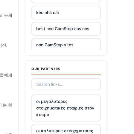
kèo nhà cái
고 규제
best non GamStop casinos
머신,
non GamStop sites
casino sites
OUR PARTNERS
자들에게
reputable casinos not on
gamstop
5 deposit casinos not on
οι μεγαλυτερες
되는 환
GamStop
στοιχηματικες εταιριες στον
κοσμο
non UK registered gambling
sites
οι καλυτερες στοιχηματικες