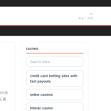
Fri
Aug 7, 2026
CASINO
credit card betting sites with
fast payouts
사이트
online casinos
임 옵
interac casino