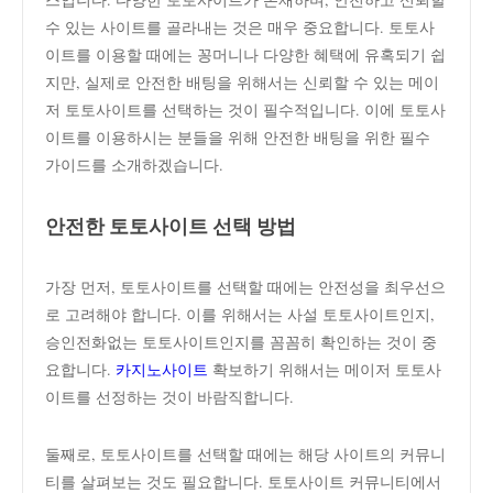
수 있는 사이트를 골라내는 것은 매우 중요합니다. 토토사
이트를 이용할 때에는 꽁머니나 다양한 혜택에 유혹되기 쉽
지만, 실제로 안전한 배팅을 위해서는 신뢰할 수 있는 메이
저 토토사이트를 선택하는 것이 필수적입니다. 이에 토토사
이트를 이용하시는 분들을 위해 안전한 배팅을 위한 필수
가이드를 소개하겠습니다.
안전한 토토사이트 선택 방법
가장 먼저, 토토사이트를 선택할 때에는 안전성을 최우선으
로 고려해야 합니다. 이를 위해서는 사설 토토사이트인지,
승인전화없는 토토사이트인지를 꼼꼼히 확인하는 것이 중
요합니다.
카지노사이트
확보하기 위해서는 메이저 토토사
이트를 선정하는 것이 바람직합니다.
둘째로, 토토사이트를 선택할 때에는 해당 사이트의 커뮤니
티를 살펴보는 것도 필요합니다. 토토사이트 커뮤니티에서