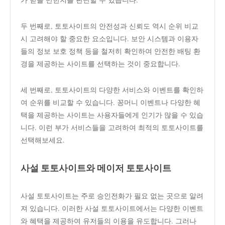
두 번째로, 토토사이트의 안전성과 신뢰도 역시 순위 비교
시 고려해야 할 중요한 요소입니다. 보안 시스템과 이용자
들의 정보 보호 정책 등을 철저히 확인하여 안전한 배팅 환
경을 제공하는 사이트를 선택하는 것이 중요합니다.
세 번째로, 토토사이트의 다양한 서비스와 이벤트를 확인하
여 순위를 비교할 수 있습니다. 꽁머니 이벤트나 다양한 혜
택을 제공하는 사이트는 사용자들에게 인기가 많을 수 있습
니다. 이런 부가 서비스들을 고려하여 최적의 토토사이트를
선택해보세요.
사설 토토사이트와 메이저 토토사이트
사설 토토사이트는 주로 승인전화가 필요 없는 곳으로 알려
져 있습니다. 이러한 사설 토토사이트에서는 다양한 이벤트
와 혜택을 제공하여 유저들의 이용을 유도합니다. 그러나