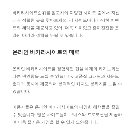
바카라사이트순위를 참고하여 다양한 사이트 중에서 자신
에게 적합한 곳을 찾아보세요. 각 사이트마다 다양한 이벤
트와 혜택을 제공하고 있어, 더욱 재미있고 흥미진진한 온
라인 바카라 경험을 누릴 수 있습니다.
온라인 바카라사이트의 매력
온라인 바카라사이트를 경험하면 현실 세계의 카지노와는
다른 편안함을 느낄 수 있습니다. 고품질 그래픽과 사운드
효과가 동시에 제공되어 본격적인 카지노 분위기를 느낄 수
있습니다.
이용자들은 온라인 바카라사이트의 다양한 혜택들을 즐길
수 있습니다. 많은 사이트들이 보너스와 프로모션을 제공하
여 더욱 즐거운 게임을 할 수 있게 도와줍니다.