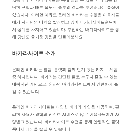
단한 규칙과 빠른 속도로 승부의 결과를 보여준다는 특징이
있습니다. 이러한 이유로 온라인 바카라는 수많은 이용자들
에게 자신만의 매력을 발산하고 있어 바카라사이트순위에
서 상위를 차지하고 있습니다. 추천하는 바카라사이트를 통
해 당신도 즐거운 경험을 만들어보세요.
바카라사이트 소개
온라인 바카라는 홀덤, 룰렛과 함께 인기 있는 카지노 게임
중 하나입니다. 바카라는 간단한 룰로 누구나 즐길 수 있는
매력적인 게임으로, 온라인 바카라사이트에서 간편하게 즐
길 수 있습니다.
온라인 바카라사이트는 다양한 바카라 게임을 제공하며, 편
리한 사용자 경험과 안전한 서비스로 많은 이용자들에게 사
랑받고 있습니다. 바카라사이트 추천을 통해 안정적인 플랫
폼에서 게임을 즐길 수 있습니다.