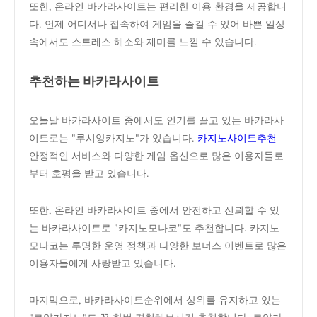
또한, 온라인 바카라사이트는 편리한 이용 환경을 제공합니
다. 언제 어디서나 접속하여 게임을 즐길 수 있어 바쁜 일상
속에서도 스트레스 해소와 재미를 느낄 수 있습니다.
추천하는 바카라사이트
오늘날 바카라사이트 중에서도 인기를 끌고 있는 바카라사
이트로는 "루시앙카지노"가 있습니다.
카지노사이트추천
안정적인 서비스와 다양한 게임 옵션으로 많은 이용자들로
부터 호평을 받고 있습니다.
또한, 온라인 바카라사이트 중에서 안전하고 신뢰할 수 있
는 바카라사이트로 "카지노모나코"도 추천합니다. 카지노
모나코는 투명한 운영 정책과 다양한 보너스 이벤트로 많은
이용자들에게 사랑받고 있습니다.
마지막으로, 바카라사이트순위에서 상위를 유지하고 있는