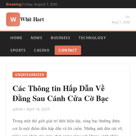
Breaking:
Friday, August 7, 2026
Fri
Whit Hart
W
Aug 7, 2026
HOME
NEWS
BUSINESS
TECHNOLOGY
SPORTS
CASINO
CONTACT
UNCATEGORIZED
Các Thông tin Hấp Dẫn Về
Đằng Sau Cánh Cửa Cờ Bạc
admin • April 14, 2025
Trong một thế giới giải trí thời hiện đại, sòng bạc thường được
coi là một điểm đến hấp dẫn và lôi cuốn. Những ánh đèn rực rỡ,
tiếng vui nhộn của máy chơi game cùng với khung cảnh phấn