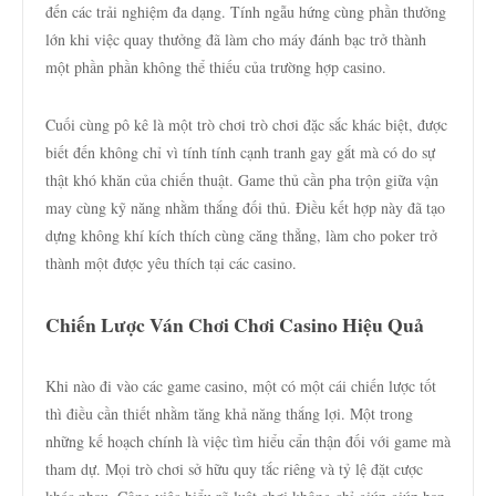
đến các trải nghiệm đa dạng. Tính ngẫu hứng cùng phần thưởng
lớn khi việc quay thưởng đã làm cho máy đánh bạc trở thành
một phần phần không thể thiếu của trường hợp casino.
Cuối cùng pô kê là một trò chơi trò chơi đặc sắc khác biệt, được
biết đến không chỉ vì tính tính cạnh tranh gay gắt mà có do sự
thật khó khăn của chiến thuật. Game thủ cần pha trộn giữa vận
may cùng kỹ năng nhằm thắng đối thủ. Điều kết hợp này đã tạo
dựng không khí kích thích cùng căng thẳng, làm cho poker trở
thành một được yêu thích tại các casino.
Chiến Lược Ván Chơi Chơi Casino Hiệu Quả
Khi nào đi vào các game casino, một có một cái chiến lược tốt
thì điều cần thiết nhằm tăng khả năng thắng lợi. Một trong
những kế hoạch chính là việc tìm hiểu cẩn thận đối với game mà
tham dự. Mọi trò chơi sở hữu quy tắc riêng và tỷ lệ đặt cược