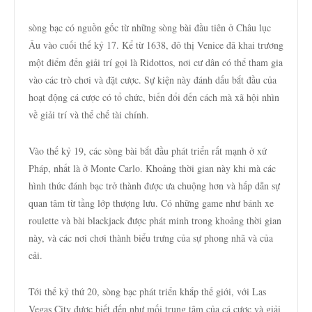
sòng bạc có nguồn gốc từ những sòng bài đầu tiên ở Châu lục
Âu vào cuối thế kỷ 17. Kể từ 1638, đô thị Venice đã khai trương
một điểm đến giải trí gọi là Ridottos, nơi cư dân có thể tham gia
vào các trò chơi và đặt cược. Sự kiện này đánh dấu bắt đầu của
hoạt động cá cược có tổ chức, biến đổi đến cách mà xã hội nhìn
về giải trí và thể chế tài chính.
Vào thế kỷ 19, các sòng bài bắt đầu phát triển rất mạnh ở xứ
Pháp, nhất là ở Monte Carlo. Khoảng thời gian này khi mà các
hình thức đánh bạc trở thành được ưa chuộng hơn và hấp dẫn sự
quan tâm từ tầng lớp thượng lưu. Có những game như bánh xe
roulette và bài blackjack được phát minh trong khoảng thời gian
này, và các nơi chơi thành biểu trưng của sự phong nhã và của
cải.
Tới thế kỷ thứ 20, sòng bạc phát triển khắp thế giới, với Las
Vegas City được biết đến như mối trung tâm của cá cược và giải