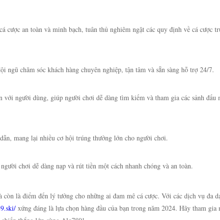
 cược an toàn và minh bạch, tuân thủ nghiêm ngặt các quy định về cá cược tr
đội ngũ chăm sóc khách hàng chuyên nghiệp, tận tâm và sẵn sàng hỗ trợ 24/7.
n với người dùng, giúp người chơi dễ dàng tìm kiếm và tham gia các sảnh đấu
dẫn, mang lại nhiều cơ hội trúng thưởng lớn cho người chơi.
người chơi dễ dàng nạp và rút tiền một cách nhanh chóng và an toàn.
à còn là điểm đến lý tưởng cho những ai đam mê cá cược. Với các dịch vụ đa d
89.ski/
xứng đáng là lựa chọn hàng đầu của bạn trong năm 2024. Hãy tham gia 