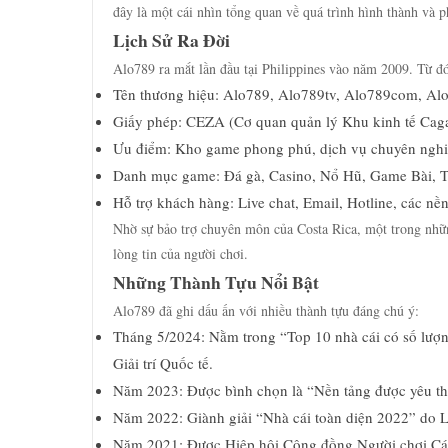
đây là một cái nhìn tổng quan về quá trình hình thành và p
Lịch Sử Ra Đời
Alo789 ra mắt lần đầu tại Philippines vào năm 2009. Từ đó
Tên thương hiệu: Alo789, Alo789tv, Alo789com, Al
Giấy phép: CEZA (Cơ quan quản lý Khu kinh tế Cag
Ưu điểm: Kho game phong phú, dịch vụ chuyên nghiệp
Danh mục game: Đá gà, Casino, Nổ Hũ, Game Bài, Th
Hỗ trợ khách hàng: Live chat, Email, Hotline, các nề
Nhờ sự bảo trợ chuyên môn của Costa Rica, một trong nhữ
lòng tin của người chơi.
Những Thành Tựu Nổi Bật
Alo789 đã ghi dấu ấn với nhiều thành tựu đáng chú ý:
Tháng 5/2024: Nằm trong “Top 10 nhà cái có số lượ
Giải trí Quốc tế.
Năm 2023: Được bình chọn là “Nền tảng được yêu thí
Năm 2022: Giành giải “Nhà cái toàn diện 2022” do Li
Năm 2021: Được Hiệp hội Cộng đồng Người chơi Cá 