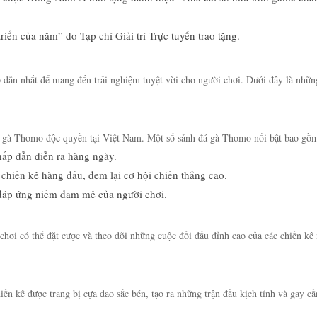
iển của năm” do Tạp chí Giải trí Trực tuyến trao tặng.
 dẫn nhất để mang đến trải nghiệm tuyệt vời cho người chơi. Dưới đây là nhữn
á gà Thomo độc quyền tại Việt Nam. Một số sảnh đá gà Thomo nổi bật bao gồ
hấp dẫn diễn ra hàng ngày.
hiến kê hàng đầu, đem lại cơ hội chiến thắng cao.
 đáp ứng niềm đam mê của người chơi.
chơi có thể đặt cược và theo dõi những cuộc đối đầu đỉnh cao của các chiến k
iến kê được trang bị cựa dao sắc bén, tạo ra những trận đấu kịch tính và gay cấ