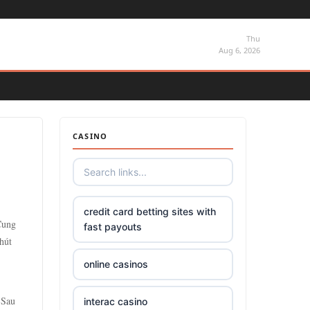
Thu
Aug 6, 2026
CASINO
credit card betting sites with
Cung
fast payouts
hút
online casinos
 Sau
interac casino