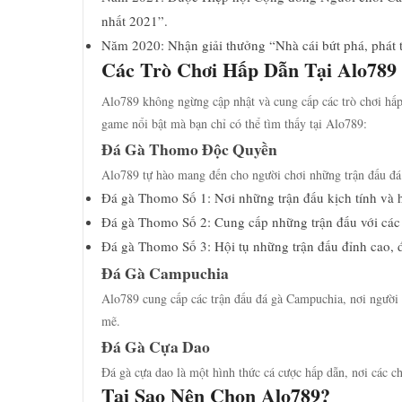
nhất 2021”.
Năm 2020: Nhận giải thưởng “Nhà cái bứt phá, phát tr
Các Trò Chơi Hấp Dẫn Tại Alo789
Alo789 không ngừng cập nhật và cung cấp các trò chơi hấp
game nổi bật mà bạn chỉ có thể tìm thấy tại Alo789:
Đá Gà Thomo Độc Quyền
Alo789 tự hào mang đến cho người chơi những trận đấu đ
Đá gà Thomo Số 1: Nơi những trận đấu kịch tính và 
Đá gà Thomo Số 2: Cung cấp những trận đấu với các c
Đá gà Thomo Số 3: Hội tụ những trận đấu đỉnh cao,
Đá Gà Campuchia
Alo789 cung cấp các trận đấu đá gà Campuchia, nơi người 
mẽ.
Đá Gà Cựa Dao
Đá gà cựa dao là một hình thức cá cược hấp dẫn, nơi các ch
Tại Sao Nên Chọn Alo789?