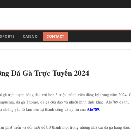
SPORTS
CASINO
CONTACT
ng Đá Gà Trực Tuyến 2024
 gà trực tuyến hàng đầu với hơn 3 triệu thành viên đăng ký trong năm 2024. 
Campuchia, đá gà Thomo, đá gà cựa dao và nhiều hình thức khác, Alo789 đã thu 
Alo789
á những yếu tố làm nên sự thành công và uy tín của
.
9
ạn phát triển và đổi mới để trở thành một trong những nhà cái đá gà hàng đầu.