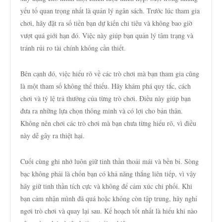
yếu tố quan trọng nhất là quản lý ngân sách. Trước lúc tham gia
chơi, hãy đặt ra số tiền bạn dự kiến chi tiêu và không bao giờ
vượt quá giới hạn đó. Việc này giúp bạn quản lý tâm trạng và
tránh rủi ro tài chính không cần thiết.
Bên cạnh đó, việc hiểu rõ về các trò chơi mà bạn tham gia cũng
là một tham số không thể thiếu. Hãy khám phá quy tắc, cách
chơi và tỷ lệ trả thưởng của từng trò chơi. Điều này giúp bạn
đưa ra những lựa chọn thông minh và có lợi cho bản thân.
Không nên chơi các trò chơi mà bạn chưa từng hiểu rõ, vì điều
này dễ gây ra thiệt hại.
Cuối cùng ghi nhớ luôn giữ tinh thần thoải mái và bền bỉ. Sòng
bạc không phải là chốn bạn có khả năng thắng liên tiếp, vì vậy
hãy giữ tinh thần tích cực và không để cảm xúc chi phối. Khi
bạn cảm nhận mình đã quá hoặc không còn tập trung, hãy nghỉ
ngơi trò chơi và quay lại sau. Kế hoạch tốt nhất là hiểu khi nào