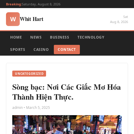
Breaking:
Saturday, August 8, 2026
Sat
Whit Hart
W
Aug 8, 2026
HOME
NEWS
BUSINESS
TECHNOLOGY
SPORTS
CASINO
CONTACT
UNCATEGORIZED
Sòng bạc: Nơi Các Giấc Mơ Hóa
Thành Hiện Thực.
admin • March 5, 2025