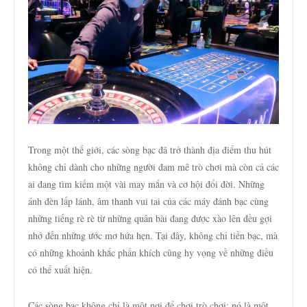
Trong một thế giới, các sòng bạc đã trở thành địa điểm thu hút
không chỉ dành cho những người đam mê trò chơi mà còn cả các
ai đang tìm kiếm một vài may mắn và cơ hội đổi đời. Những
ánh đèn lấp lánh, âm thanh vui tai của các máy đánh bạc cùng
những tiếng rè rè từ những quân bài đang được xào lên đều gợi
nhớ đến những ước mơ hứa hẹn. Tại đây, không chỉ tiền bạc, mà
có những khoảnh khắc phấn khích cũng hy vọng về những điều
có thể xuất hiện.
Các sòng bạc không chỉ là một nơi để chơi trò chơi; nó là một