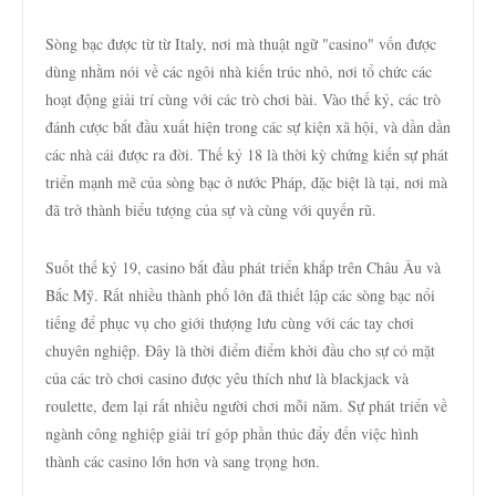
Sòng bạc được từ từ Italy, nơi mà thuật ngữ "casino" vốn được
dùng nhằm nói về các ngôi nhà kiến trúc nhỏ, nơi tổ chức các
hoạt động giải trí cùng với các trò chơi bài. Vào thế kỷ, các trò
đánh cược bắt đầu xuất hiện trong các sự kiện xã hội, và dần dần
các nhà cái được ra đời. Thế kỷ 18 là thời kỳ chứng kiến sự phát
triển mạnh mẽ của sòng bạc ở nước Pháp, đặc biệt là tại, nơi mà
đã trở thành biểu tượng của sự và cùng với quyến rũ.
Suốt thế kỷ 19, casino bắt đầu phát triển khắp trên Châu Âu và
Bắc Mỹ. Rất nhiều thành phố lớn đã thiết lập các sòng bạc nổi
tiếng để phục vụ cho giới thượng lưu cùng với các tay chơi
chuyên nghiệp. Đây là thời điểm điểm khởi đầu cho sự có mặt
của các trò chơi casino được yêu thích như là blackjack và
roulette, đem lại rất nhiều người chơi mỗi năm. Sự phát triển về
ngành công nghiệp giải trí góp phần thúc đẩy đến việc hình
thành các casino lớn hơn và sang trọng hơn.