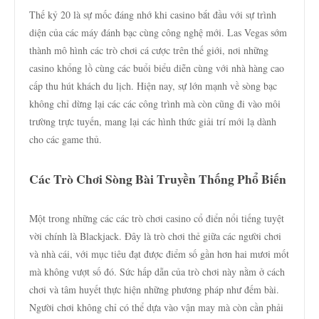
Thế kỷ 20 là sự mốc đáng nhớ khi casino bắt đầu với sự trình
diện của các máy đánh bạc cùng công nghệ mới. Las Vegas sớm
thành mô hình các trò chơi cá cược trên thế giới, nơi những
casino khổng lồ cùng các buổi biểu diễn cùng với nhà hàng cao
cấp thu hút khách du lịch. Hiện nay, sự lớn mạnh về sòng bạc
không chỉ dừng lại các các công trình mà còn cũng đi vào môi
trường trực tuyến, mang lại các hình thức giải trí mới lạ dành
cho các game thủ.
Các Trò Chơi Sòng Bài Truyền Thống Phổ Biến
Một trong những các các trò chơi casino cổ điển nổi tiếng tuyệt
vời chính là Blackjack. Đây là trò chơi thẻ giữa các người chơi
và nhà cái, với mục tiêu đạt được điểm số gần hơn hai mươi mốt
mà không vượt số đó. Sức hấp dẫn của trò chơi này nằm ở cách
chơi và tâm huyết thực hiện những phương pháp như đếm bài.
Người chơi không chỉ có thể dựa vào vận may mà còn cần phải