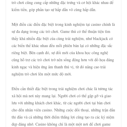
trò chơi cũng cung cấp những đặc trưng và cơ hội khác nhau để
kiếm tiền, góp phần tạo sự hấp dẫn vô cùng hấp dẫn.
Một điều các điều đặc biệt trong kinh nghiệm tại casino chính là
sự đa dạng trong các trò chơi. Game thủ có thể thuận tiện tìm
thấy khá nhiều đặc biệt của cùng trải nghiệm, như blackjack có
các biến thể khác nhau đều mỗi phiên bản lại có những đặc sắc
riêng biệt. Bên cạnh đó, sự đổi mới của khoa học công nghệ
cũng hỗ trợ các trò chơi trở nên sống động hơn với đồ họa đáng
kinh ngạc và hiệu ứng âm thanh thú vị, từ đó nâng cao trải
nghiệm trò chơi lên một mức độ mới.
Điều cần thiết đặc biệt trong trải nghiệm chơi chác là tương tác
xã hội mà nơi này mang lại. Người chơi có thể gặp gỡ và giao
lưu với những khách chơi khác, từ các người chơi tại bàn chơi
cho đến nhân viên casino. Những cuộc đối thoại, những trận đấu
thi đấu và cả những thời điểm thắng lợi cũng tạo ra các kỷ niệm
đẹp đáng nhớ. Casino không chỉ là một một nơi để chơi game