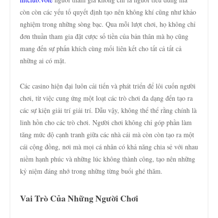
còn còn các yếu tố quyết định tạo nên không khí cũng như khảo
nghiệm trong những sòng bạc. Qua mỗi lượt chơi, họ không chỉ
đơn thuần tham gia đặt cược số tiền của bản thân mà họ cũng
mang đến sự phấn khích cùng mối liên kết cho tất cả tất cả
những ai có mặt.
Các casino hiện đại luôn cải tiến và phát triển để lôi cuốn người
chơi, từ việc cung ứng một loạt các trò chơi đa dạng đến tạo ra
các sự kiện giải trí giải trí. Dẫu vậy, không thể thể rằng chính là
linh hồn cho các trò chơi. Người chơi không chỉ góp phần làm
tăng mức độ cạnh tranh giữa các nhà cái mà còn còn tạo ra một
cái cộng đồng, nơi mà mọi cá nhân có khả năng chia sẻ với nhau
niềm hạnh phúc và những lúc không thành công, tạo nên những
kỷ niệm đáng nhớ trong những từng buổi ghé thăm.
Vai Trò Của Những Người Chơi