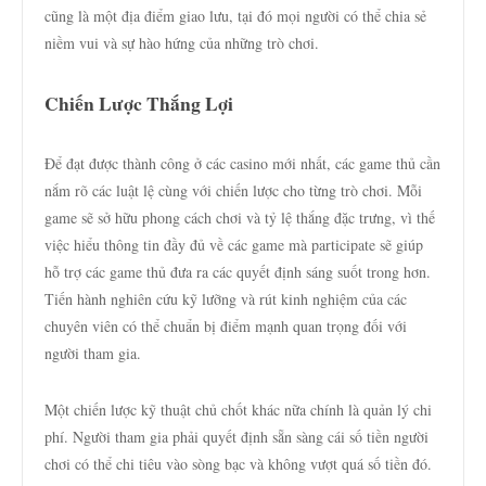
cũng là một địa điểm giao lưu, tại đó mọi người có thể chia sẻ
niềm vui và sự hào hứng của những trò chơi.
Chiến Lược Thắng Lợi
Để đạt được thành công ở các casino mới nhất, các game thủ cần
nắm rõ các luật lệ cùng với chiến lược cho từng trò chơi. Mỗi
game sẽ sở hữu phong cách chơi và tỷ lệ thắng đặc trưng, vì thế
việc hiểu thông tin đầy đủ về các game mà participate sẽ giúp
hỗ trợ các game thủ đưa ra các quyết định sáng suốt trong hơn.
Tiến hành nghiên cứu kỹ lưỡng và rút kinh nghiệm của các
chuyên viên có thể chuẩn bị điểm mạnh quan trọng đối với
người tham gia.
Một chiến lược kỹ thuật chủ chốt khác nữa chính là quản lý chi
phí. Người tham gia phải quyết định sẵn sàng cái số tiền người
chơi có thể chi tiêu vào sòng bạc và không vượt quá số tiền đó.